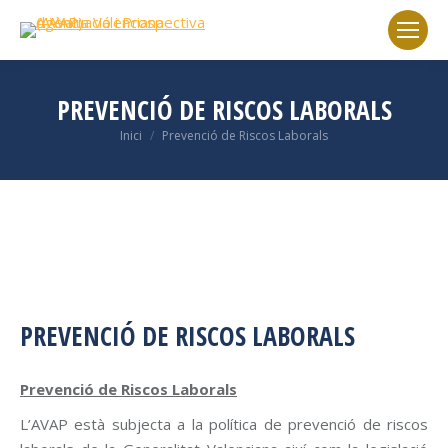
PREVENCIÓ DE RISCOS LABORALS
Inici
Prevenció de Riscos Laborals
You are here:
PREVENCIÓ DE RISCOS LABORALS
Prevenció de Riscos Laborals
L’AVAP està subjecta a la política de prevenció de riscos