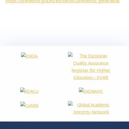
https://prevencio.gva.es/es/servici-prevencio-generalitat