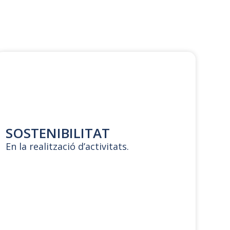
SOSTENIBILITAT
G
En la realització d’activitats.
Mit
int
d’
que