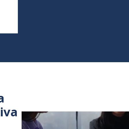
a
iva