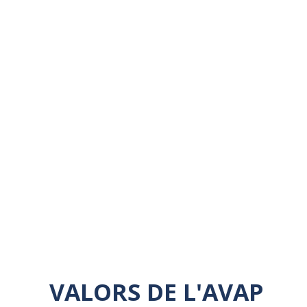
garantir 
R+D+i i el
sostenibl
internacio
L’AVAP ha
valencians
convertir-
valencià.
VALORS DE L'AVAP