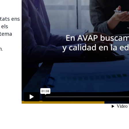
itats ens
 els
stema
n.