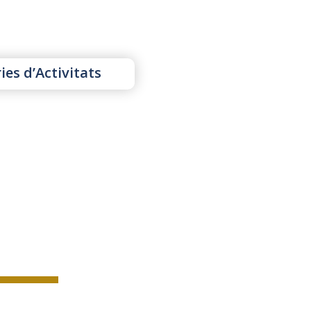
es d’Activitats
OSTRA VISIÓ
 de ser una agència reconeguda internacionalment 