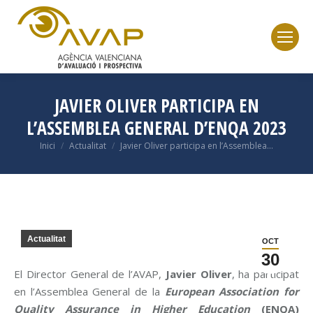
JAVIER OLIVER PARTICIPA EN
L’ASSEMBLEA GENERAL D’ENQA 2023
Inici
Actualitat
Javier Oliver participa en l’Assemblea…
You are here:
Actualitat
OCT
30
El Director General de l’AVAP,
Javier Oliver
, ha participat
en l’Assemblea General de la
European Association for
Quality Assurance in Higher Education
(ENQA)