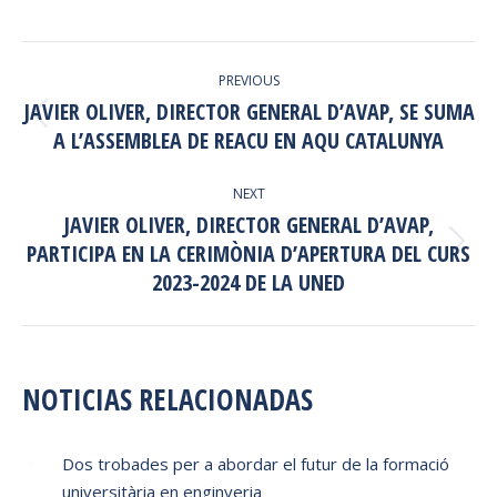
on
on
on
on
Facebook
X
Pinterest
LinkedIn
POST
PREVIOUS
NAVIGATION
JAVIER OLIVER, DIRECTOR GENERAL D’AVAP, SE SUMA
Previous
A L’ASSEMBLEA DE REACU EN AQU CATALUNYA
post:
NEXT
JAVIER OLIVER, DIRECTOR GENERAL D’AVAP,
PARTICIPA EN LA CERIMÒNIA D’APERTURA DEL CURS
Next
2023-2024 DE LA UNED
post:
NOTICIAS RELACIONADAS
Dos trobades per a abordar el futur de la formació
universitària en enginyeria