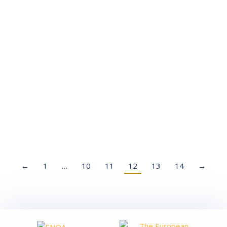
LA AVAP PUBLICA SU MEMORIA DE ACTIVIDADES
2021
Actualidad
A lo largo de estas páginas vamos a presentar el resumen de
las actividades principales que ha desarrollado la Agència
durante 2021 y que abarcan desde la evaluación de
convocatorias de títulos, de profesorado y de I+D+i a comités
de expertos, cursos online, webinars, la revisión de la política
de calidad con su nuevo mapa de…
leer más
←
1
…
10
11
12
13
14
→