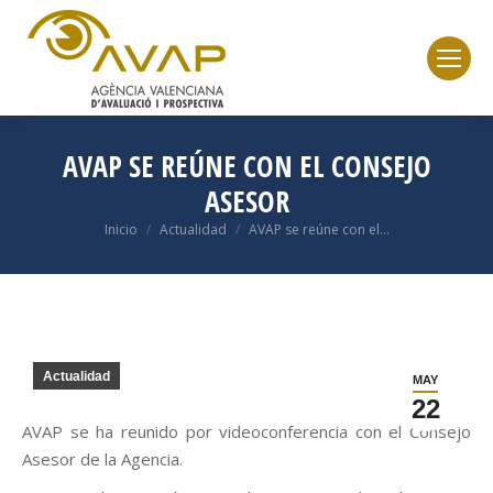
AVAP SE REÚNE CON EL CONSEJO
ASESOR
Inicio
Actualidad
AVAP se reúne con el…
Estás aquí:
Actualidad
MAY
22
AVAP se ha reunido por videoconferencia con el Consejo
Asesor de la Agencia.